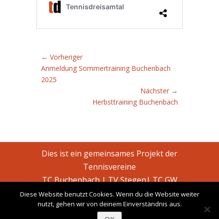
Beitragsnavigation
← Vorheriger
Vorheriger
Anmeldung Sommertraining Buchenbach
Beitrag:
2025
Nächster →
Nächster
Herbsttraining Buchenbach
Beitrag:
Dies ist ein gemeinsames Projekt der
Tennisvereine
TC Buchenbach
|
TV Stegen
|
TC GW
Kirchzarten
Diese Website benutzt Cookies. Wenn du die Website weiter
nutzt, gehen wir von deinem Einverständnis aus.
Copyright © 2026
Tennisdreisamtal
. All Rights Reserved.